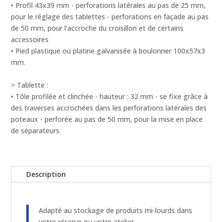
pour
• Profil 43x39 mm - perforations latérales au pas de 25 mm,
charges
pour le réglage des tablettes - perforations en façade au pas
mi-
de 50 mm, pour l'accroche du croisillon et de certains
lourdes
accessoires
Ad'vance
• Pied plastique ou platine galvanisée à boulonner 100x57x3
mm.
> Tablette :
• Tôle profilée et clinchée - hauteur : 32 mm - se fixe grâce à
des traverses accrochées dans les perforations latérales des
poteaux - perforée au pas de 50 mm, pour la mise en place
de séparateurs.
Description
Adapté au stockage de produits mi-lourds dans
votre réserve ou votre atelier