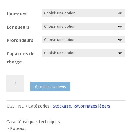
Hauteurs
Longueurs
Profondeurs
Capacités de
charge
quantité
de
Ajouter au devis
Le
rayonnage
galvanisé
UGS :
ND
Catégories :
Stockage
,
Rayonnages légers
à
tablettes
Caractéristiques techniques
tôlées
> Poteau :