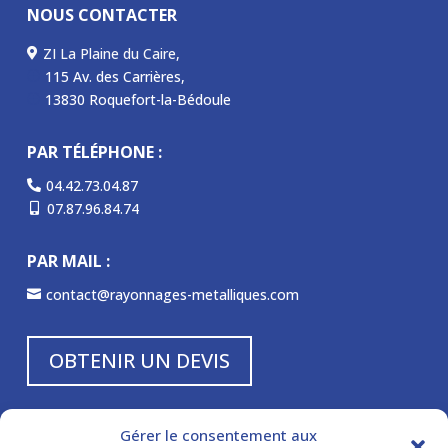
NOUS CONTACTER
ZI La Plaine du Caire,

115 Av. des Carrières,
P
13830 Roquefort-la-Bédoule
P
PAR TÉLÉPHONE :
04.42.73.04.87

07.87.96.84.74

PAR MAIL :
contact@rayonnages-metalliques.com

OBTENIR UN DEVIS
NOS HORAIRES :
Gérer le consentement aux