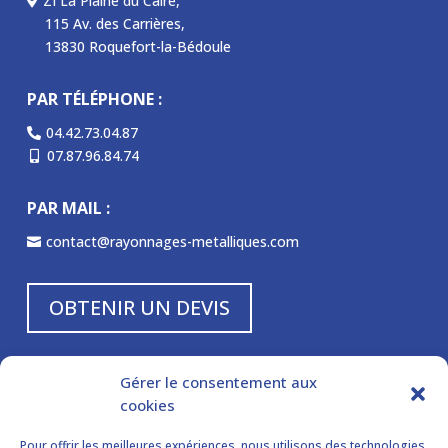
ZI La Plaine du Caire,

115 Av. des Carrières,
P
13830 Roquefort-la-Bédoule
P
PAR TÉLÉPHONE :
04.42.73.04.87

07.87.96.84.74

PAR MAIL :
contact@rayonnages-metalliques.com

OBTENIR UN DEVIS
NOS HORAIRES :
Gérer le consentement aux
cookies
Lundi à vendredi

de 8 h à 12 h et de 14 h à 18 h
Pour offrir les meilleures expériences, nous utilisons des technologies