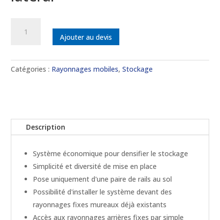
quantité
de
Ajouter au devis
Rayonnage
à
déplacement
Catégories :
Rayonnages mobiles
,
Stockage
latéral
Description
Système économique pour densifier le stockage
Simplicité et diversité de mise en place
Pose uniquement d'une paire de rails au sol
Possibilité d'installer le système devant des
rayonnages fixes mureaux déjà existants
Accès aux rayonnages arrières fixes par simple