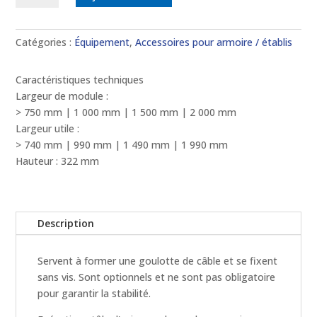
Recouvrements
arrière
pour
Catégories :
Équipement
,
Accessoires pour armoire / établis
profils
de
Caractéristiques techniques
stabilisation
Largeur de module :
> 750 mm | 1 000 mm | 1 500 mm | 2 000 mm
Largeur utile :
> 740 mm | 990 mm | 1 490 mm | 1 990 mm
Hauteur : 322 mm
Description
Servent à former une goulotte de câble et se fixent
sans vis. Sont optionnels et ne sont pas obligatoire
pour garantir la stabilité.