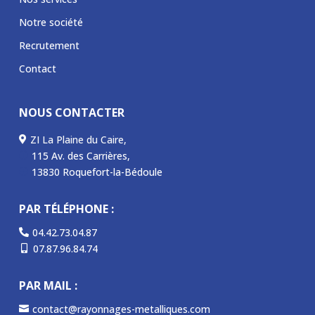
Notre société
Recrutement
Contact
NOUS CONTACTER
ZI La Plaine du Caire,

115 Av. des Carrières,
P
13830 Roquefort-la-Bédoule
P
PAR TÉLÉPHONE :
04.42.73.04.87

07.87.96.84.74

PAR MAIL :
contact@rayonnages-metalliques.com
