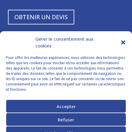
OBTENIR UN DEVIS
NOS HORAIRES :
Gérer le consentement aux
cookies
Lundi à vendredi

de 8 h à 12 h et de 14 h à 18 h
Pour offrir les meilleures expériences, nous utilisons des technologies
Samedi et dimanche
telles que les cookies pour stocker et/ou accéder aux informations
des appareils. Le fait de consentir à ces technologies nous permettra
Fermé
de traiter des données telles que le comportement de navigation ou
les ID uniques sur ce site. Le fait de ne pas consentir ou de retirer son
consentement peut avoir un effet négatif sur certaines caractéristiques
SUIVEZ-NOUS
et fonctions.
Accepter
Refuser