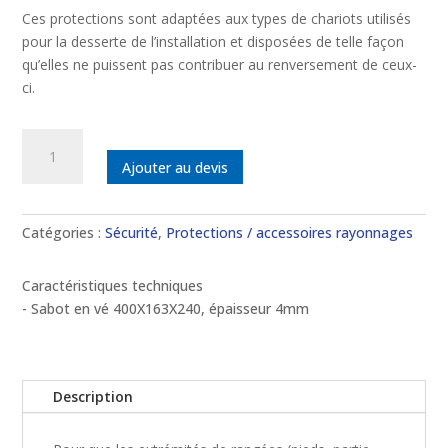
Ces protections sont adaptées aux types de chariots utilisés
pour la desserte de l’installation et disposées de telle façon
qu’elles ne puissent pas contribuer au renversement de ceux-
ci.
quantité
de
Ajouter au devis
Sabot
en
vé
Catégories :
Sécurité
,
Protections / accessoires rayonnages
Caractéristiques techniques
- Sabot en vé 400X163X240, épaisseur 4mm
Description