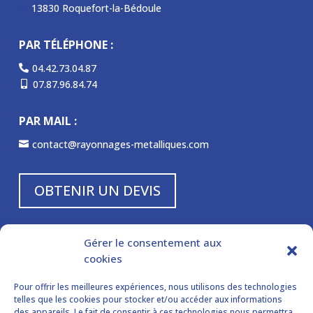
13830 Roquefort-la-Bédoule
P
PAR TÉLÉPHONE :
04.42.73.04.87

07.87.96.84.74

PAR MAIL :
contact@rayonnages-metalliques.com

OBTENIR UN DEVIS
NOS HORAIRES :
Gérer le consentement aux
cookies
Lundi à vendredi

de 8 h à 12 h et de 14 h à 18 h
Pour offrir les meilleures expériences, nous utilisons des technologies
Samedi et dimanche
telles que les cookies pour stocker et/ou accéder aux informations
des appareils. Le fait de consentir à ces technologies nous permettra