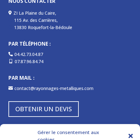
NOUS CONTACTER
ZI La Plaine du Caire,

115 Av. des Carrières,
P
13830 Roquefort-la-Bédoule
P
PAR TÉLÉPHONE :
04.42.73.04.87

07.87.96.84.74

PAR MAIL :
contact@rayonnages-metalliques.com

OBTENIR UN DEVIS
NOS HORAIRES :
Gérer le consentement aux
cookies