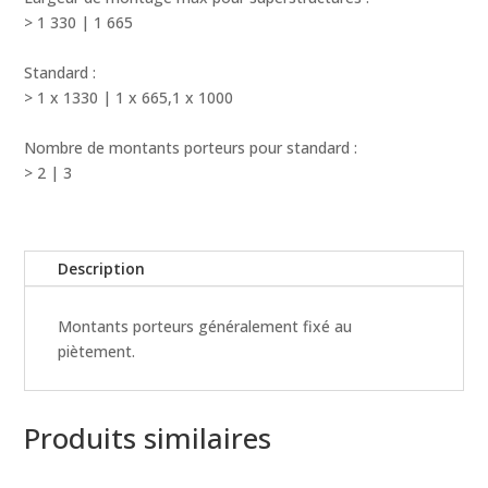
individuels
> 1 330 | 1 665
Standard :
> 1 x 1330 | 1 x 665,1 x 1000
Nombre de montants porteurs pour standard :
> 2 | 3
Description
Montants porteurs généralement fixé au
piètement.
Produits similaires