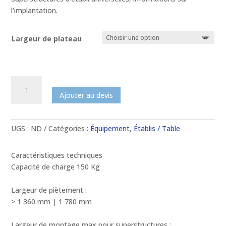
l’implantation.
Largeur de plateau
quantité
de
Ajouter au devis
Superstructures
au
niveau
UGS :
ND
Catégories :
Équipement
,
Établis / Table
de
l'infrastructure
Caractéristiques techniques
d'établi
Capacité de charge 150 Kg
pour
les
Largeur de piètement :
postes
> 1 360 mm | 1 780 mm
de
travail
Largeur de montage max pour superstructures :